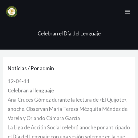
Ir
Mai
al
Me
contenido
Celebran el Día del Lenguaje
Noticias
/ Por
admin
12-04-11
Celebran al lenguaje
Ana Cruces Gómez durante la lectura de «El Quijote»,
anoche. Observan María Teresa Mézquita Méndez de
Varela y Orlando Cámara García
La Liga de Acción Social celebró anoche por anticipado
el Día del Lenguaje con una sesión solemne en la que