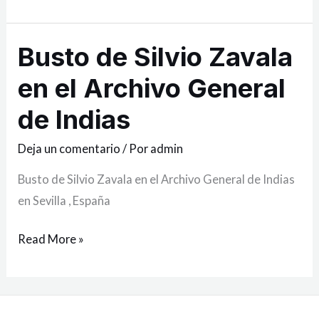
Busto de Silvio Zavala
Busto
de
en el Archivo General
Silvio
de Indias
Zavala
en
Deja un comentario
/ Por
admin
el
Busto de Silvio Zavala en el Archivo General de Indias
Archivo
en Sevilla , España
General
de
Read More »
Indias