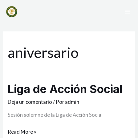
Ir
Mai
al
Me
contenido
aniversario
Liga de Acción Social
Liga
de
Deja un comentario
/ Por
admin
Acción
Social
Sesión solemne de la Liga de Acción Social
Read More »