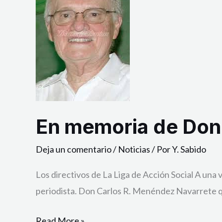
de
Don
Carlos
R.
Menéndez
Navarrete
En memoria de Don
Deja un comentario
/
Noticias
/ Por
Y. Sabido
Los directivos de La Liga de Acción Social A una v
periodista. Don Carlos R. Menéndez Navarrete qu
Read More »