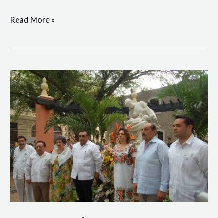
Read More »
Homenaje
a
las
Madres