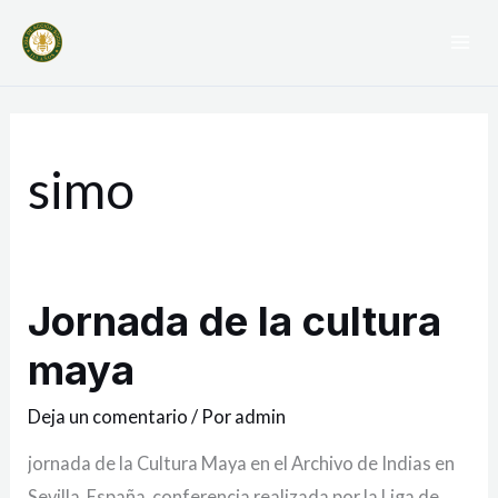
Ir
Mai
al
Me
contenido
simo
Jornada de la cultura
Jornada
de
maya
la
cultura
Deja un comentario
/ Por
admin
maya
jornada de la Cultura Maya en el Archivo de Indias en
Sevilla, España. conferencia realizada por la Liga de