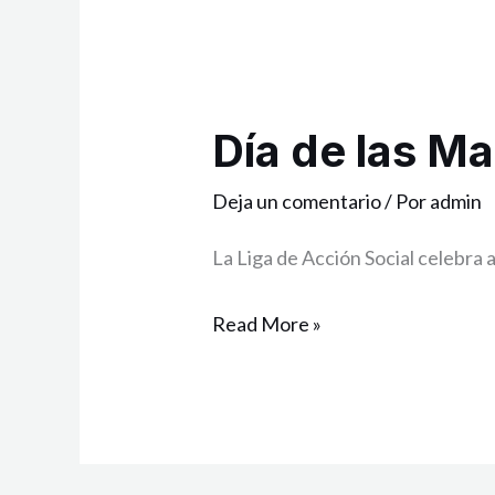
Día de las M
Día
de
Deja un comentario
/ Por
admin
las
Madres
La Liga de Acción Social celebra 
Read More »